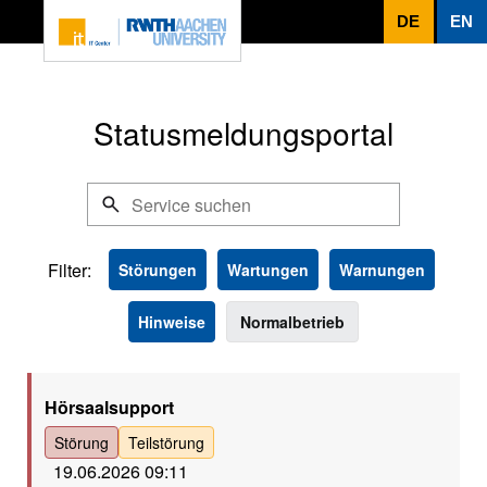
Zum Inhaltsbereich
DE
EN
Statusmeldungsportal
Filter:
Störungen
Wartungen
Warnungen
Hinweise
Normalbetrieb
Rot
Hörsaalsupport
Störung
Teilstörung
19.06.2026 09:11