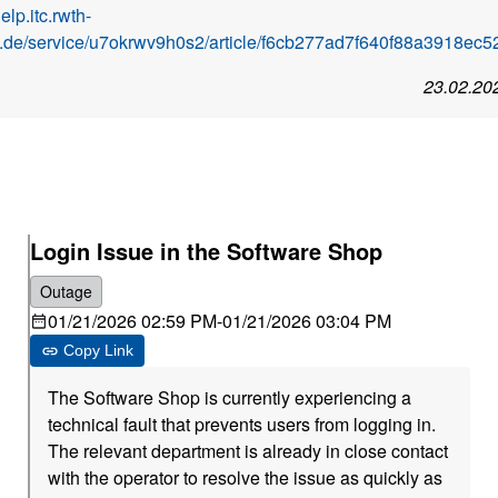
help.itc.rwth-
.de/service/u7okrwv9h0s2/article/f6cb277ad7f640f88a3918ec5
23.02.20
Login Issue in the Software Shop
Outage
01/21/2026 02:59 PM
-
01/21/2026 03:04 PM
Copy Link
The Software Shop is currently experiencing a
technical fault that prevents users from logging in.
The relevant department is already in close contact
with the operator to resolve the issue as quickly as