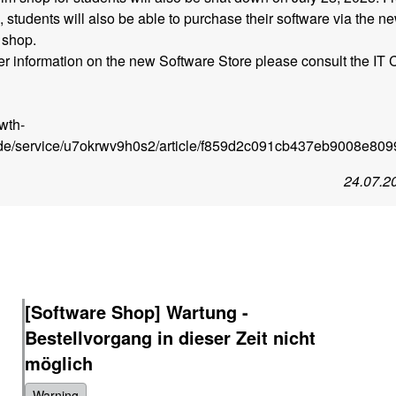
, students will also be able to purchase their software via the n
 shop.
her information on the new Software Store please consult the IT 
rwth-
de/service/u7okrwv9h0s2/article/f859d2c091cb437eb9008e80
24.07.2
[Software Shop] Wartung -
Bestellvorgang in dieser Zeit nicht
möglich
Warning