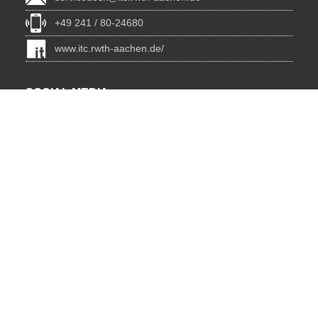
+49 241 / 80-24680
www.itc.rwth-aachen.de/
SOCIAL MEDIA
Blog
BlueSky
Facebook
Instagram
LinkedIn
YouTube
INSTITUTIONS
Lehrstuhl für Informatik 12 - Hochleistungsrechnen