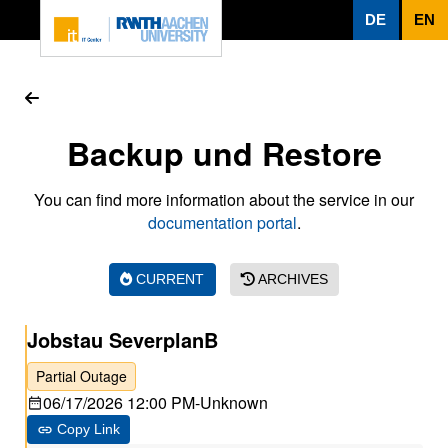
To page content
DE
EN
Backup und Restore
You can find more information about the service in our
documentation portal
.
CURRENT
ARCHIVES
Jobstau SeverplanB
Partial Outage
06/17/2026 12:00 PM
-
Unknown
Copy Link