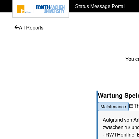
To page content
Status Message Portal
All Reports
You ca
Wartung Spei
T
Maintenance
Aufgrund von Ar
zwischen 12 und
- RWTHonline: E