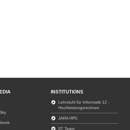
EDIA
INSTITUTIONS
Lehrstuhl für Informatik 12 -
Hochleistungsrechnen
Sky
JARA HPC
ebook
fIT Team