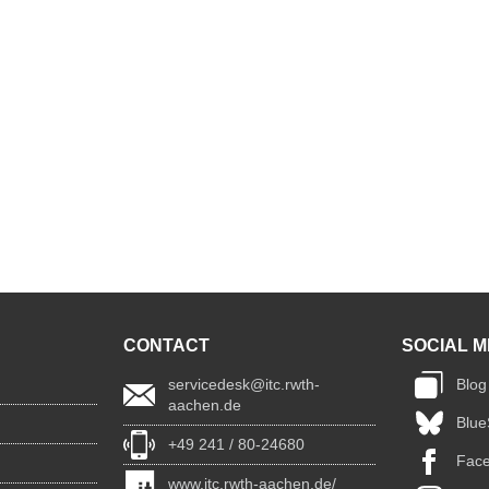
CONTACT
SOCIAL M
servicedesk@itc.rwth-
Blog
aachen.de
Blue
+49 241 / 80-24680
Fac
www.itc.rwth-aachen.de/