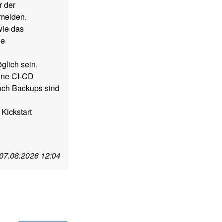
r der
rmeiden.
wie das
ie
glich sein.
eine CI-CD
Auch Backups sind
Kickstart
07.08.2026 12:04