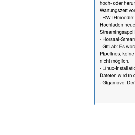
hoch- oder heru
Wartungszeit vo
- RWTHmoodle: D
Hochladen neuer 
Streamingsappli
- Hörsaal-Strea
- GitLab: Es we
Pipelines, keine
nicht möglich.
- Linux-Installa
Dateien wird in d
- Gigamove: Der