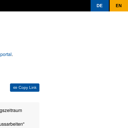
DE
EN
portal
.
Copy Link
gszeitraum
ussarbeiten"