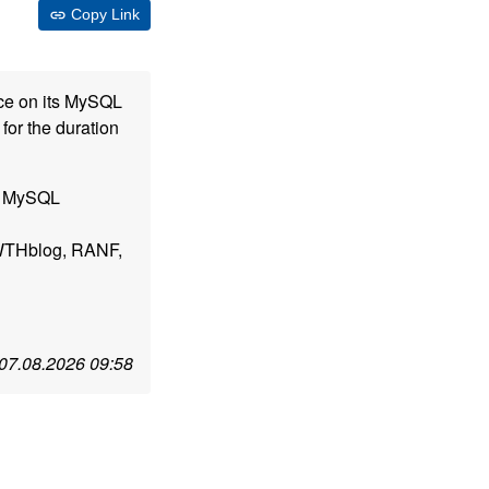
Copy Link
nce on its MySQL
or the duration
se MySQL
RWTHblog, RANF,
07.08.2026 09:58