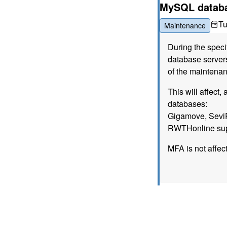
MySQL databa
T
Maintenance
During the spec
database servers
of the maintenan
This will affect
databases:
Gigamove, Sevi
RWTHonline sup
MFA is not affec