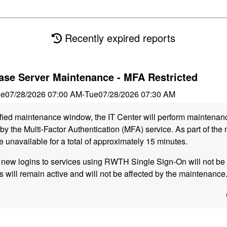
Recently expired reports
se Server Maintenance - MFA Restricted
ue
07/28/2026 07:00 AM
-
Tue
07/28/2026 07:30 AM
ified maintenance window, the IT Center will perform maintena
y the Multi-Factor Authentication (MFA) service. As part of the
e unavailable for a total of approximately 15 minutes.
, new logins to services using RWTH Single Sign-On will not be 
s will remain active and will not be affected by the maintenance