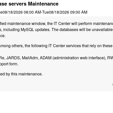
se servers Maintenance
ue
08/18/2026 08:00 AM
-
Tue
08/18/2026 09:00 AM
ified maintenance window, the IT Center will perform maintena
, including MySQL updates. The databases will be unavailable f
ce.
, among others, the following IT Center services that rely on the
Re, JARDS, MailAdm, ADAM (administration web interface), 
port form.
ted by this maintenance.